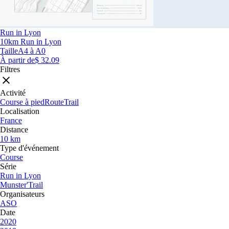
Run in Lyon
10km Run in Lyon
Taille
A4 à A0
À partir de
$ 32.09
Filtres
Activité
Course à pied
Route
Trail
Localisation
France
Distance
10 km
Type d'événement
Course
Série
Run in Lyon
Munster'Trail
Organisateurs
ASO
Date
2020