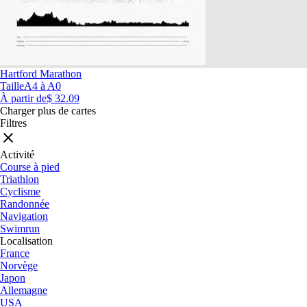
Hartford Marathon
Taille
A4 à A0
À partir de
$ 32.09
Charger plus de cartes
Filtres
Activité
Course à pied
Triathlon
Cyclisme
Randonnée
Navigation
Swimrun
Localisation
France
Norvège
Japon
Allemagne
USA