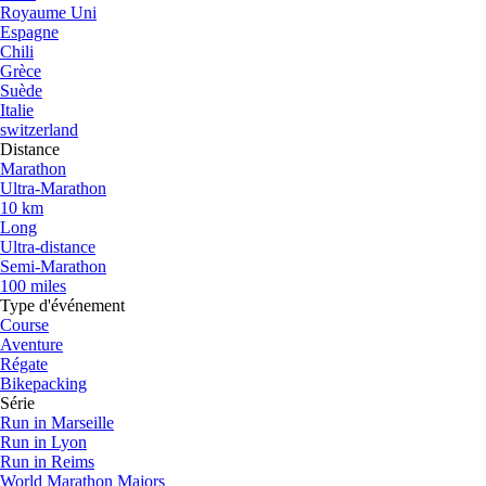
Royaume Uni
Espagne
Chili
Grèce
Suède
Italie
switzerland
Distance
Marathon
Ultra-Marathon
10 km
Long
Ultra-distance
Semi-Marathon
100 miles
Type d'événement
Course
Aventure
Régate
Bikepacking
Série
Run in Marseille
Run in Lyon
Run in Reims
World Marathon Majors