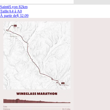
SaintéLyon 82km
Taille
A4 à A0
À partir de
$ 32.09