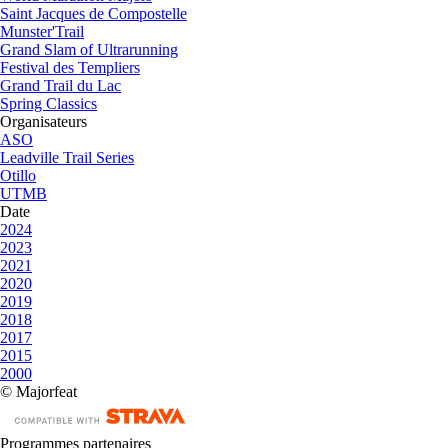
Saint Jacques de Compostelle
Munster'Trail
Grand Slam of Ultrarunning
Festival des Templiers
Grand Trail du Lac
Spring Classics
Organisateurs
ASO
Leadville Trail Series
Otillo
UTMB
Date
2024
2023
2021
2020
2019
2018
2017
2015
2000
© Majorfeat
Programmes partenaires