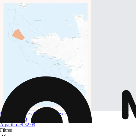
Les Sables - Les Açores en baie de Morlaix
Taille
A4 à A0
À partir de
$ 32.09
Filtres