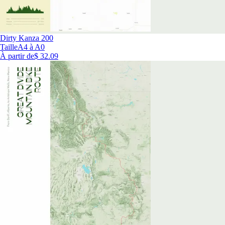
Dirty Kanza 200
Taille
A4 à A0
À partir de
$ 32.09