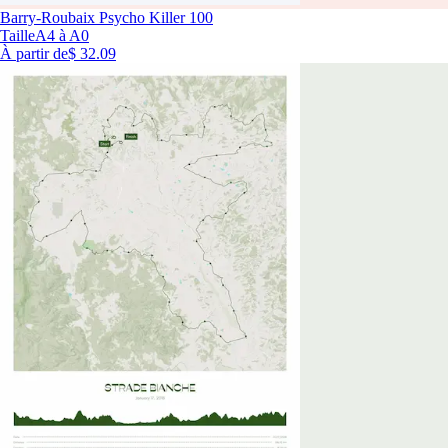
Barry-Roubaix Psycho Killer 100
Taille
A4 à A0
À partir de
$ 32.09