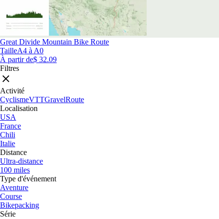
Great Divide Mountain Bike Route
Taille
A4 à A0
À partir de
$ 32.09
Filtres
Activité
Cyclisme
VTT
Gravel
Route
Localisation
USA
France
Chili
Italie
Distance
Ultra-distance
100 miles
Type d'événement
Aventure
Course
Bikepacking
Série