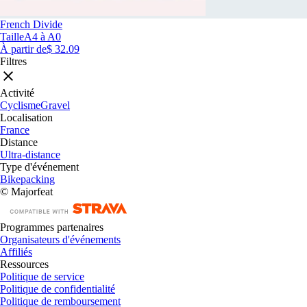
French Divide
Taille
A4 à A0
À partir de
$ 32.09
Filtres
Activité
Cyclisme
Gravel
Localisation
France
Distance
Ultra-distance
Type d'événement
Bikepacking
© Majorfeat
Programmes partenaires
Organisateurs d'événements
Affiliés
Ressources
Politique de service
Politique de confidentialité
Politique de remboursement