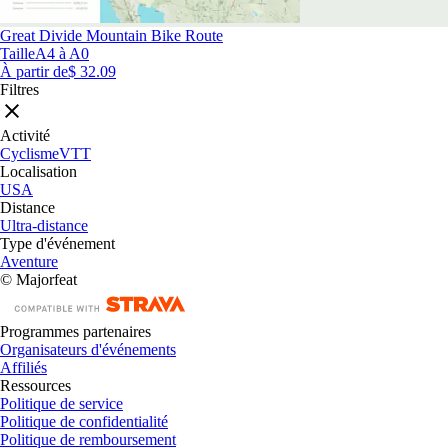
Great Divide Mountain Bike Route
Taille
A4 à A0
À partir de
$ 32.09
Filtres
Activité
Cyclisme
VTT
Localisation
USA
Distance
Ultra-distance
Type d'événement
Aventure
© Majorfeat
Programmes partenaires
Organisateurs d'événements
Affiliés
Ressources
Politique de service
Politique de confidentialité
Politique de remboursement