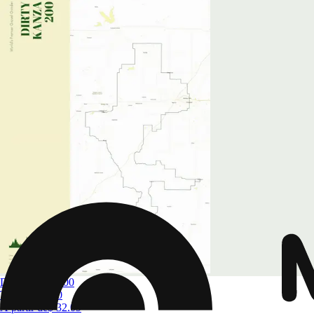
Dirty Kanza 200
Taille
A4 à A0
À partir de
$ 32.09