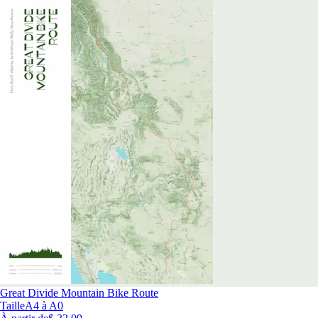
Great Divide Mountain Bike Route
Taille
A4 à A0