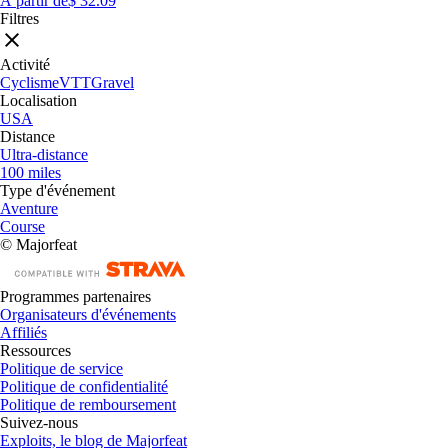
À partir de
$ 32.09
Filtres
Activité
Cyclisme
VTT
Gravel
Localisation
USA
Distance
Ultra-distance
100 miles
Type d'événement
Aventure
Course
© Majorfeat
Programmes partenaires
Organisateurs d'événements
Affiliés
Ressources
Politique de service
Politique de confidentialité
Politique de remboursement
Suivez-nous
Exploits, le blog de Majorfeat