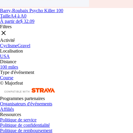
Barry-Roubaix Psycho Killer 100
Taille
A4 à A0
À partir de
$ 32.09
Filtres
Activité
Cyclisme
Gravel
Localisation
USA
Distance
100 miles
Type d'événement
Course
© Majorfeat
Programmes partenaires
Organisateurs d'événements
Affiliés
Ressources
Politique de service
Politique de confidentialité
Politique de remboursement