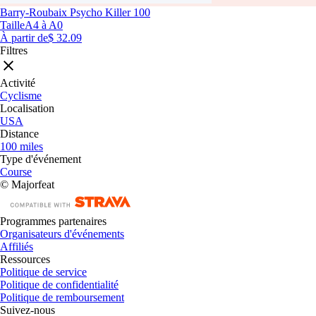
Barry-Roubaix Psycho Killer 100
Taille
A4 à A0
À partir de
$ 32.09
Filtres
Activité
Cyclisme
Localisation
USA
Distance
100 miles
Type d'événement
Course
© Majorfeat
Programmes partenaires
Organisateurs d'événements
Affiliés
Ressources
Politique de service
Politique de confidentialité
Politique de remboursement
Suivez-nous