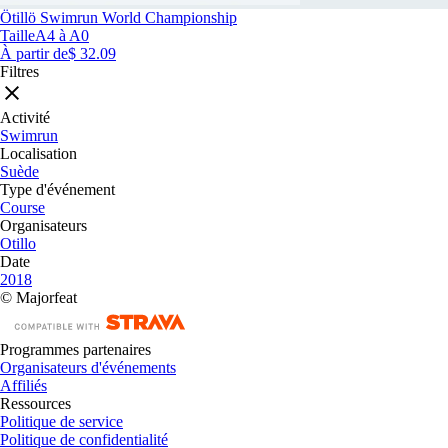
Ötillö Swimrun World Championship
Taille
A4 à A0
À partir de
$ 32.09
Filtres
Activité
Swimrun
Localisation
Suède
Type d'événement
Course
Organisateurs
Otillo
Date
2018
© Majorfeat
Programmes partenaires
Organisateurs d'événements
Affiliés
Ressources
Politique de service
Politique de confidentialité