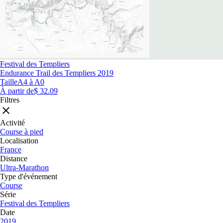
Festival des Templiers
Endurance Trail des Templiers 2019
Taille
A4 à A0
À partir de
$ 32.09
Filtres
Activité
Course à pied
Localisation
France
Distance
Ultra-Marathon
Type d'événement
Course
Série
Festival des Templiers
Date
2019