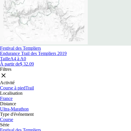
Festival des Templiers
Endurance Trail des Templiers 2019
Taille
A4 à A0
À partir de
$ 32.09
Filtres
Activité
Course à pied
Trail
Localisation
France
Distance
Ultra-Marathon
Type d'événement
Course
Série
Festival des Templiers