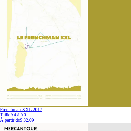
Frenchman XXL 2017
Taille
A4 à A0
À partir de
$ 32.09