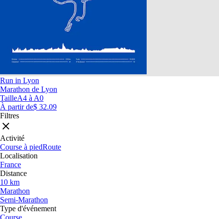
Run in Lyon
Marathon de Lyon
Taille
A4 à A0
À partir de
$ 32.09
Filtres
Activité
Course à pied
Route
Localisation
France
Distance
10 km
Marathon
Semi-Marathon
Type d'événement
Course