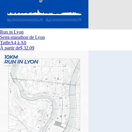
Run in Lyon
Semi-marathon de Lyon
Taille
A4 à A0
À partir de
$ 32.09