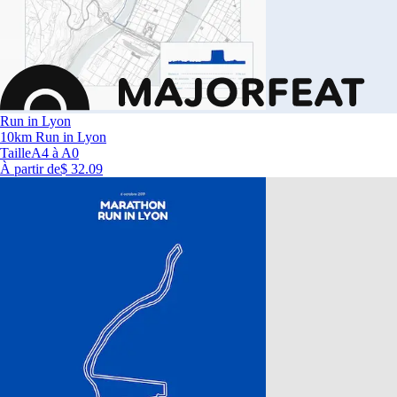
Run in Lyon
10km Run in Lyon
Taille
A4 à A0
À partir de
$ 32.09