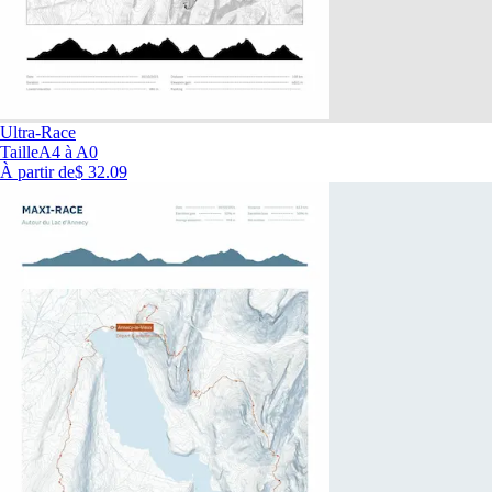
Ultra-Race
Taille
A4 à A0
À partir de
$ 32.09