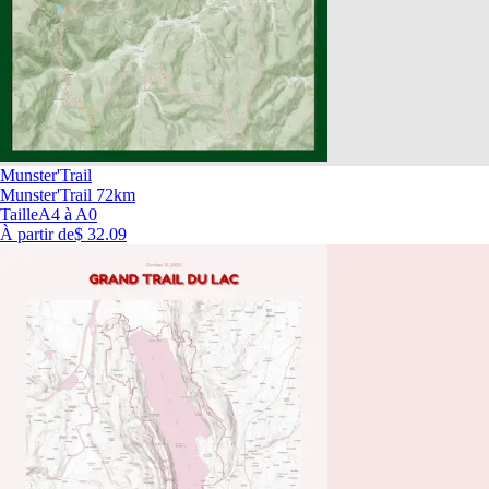
Munster'Trail
Munster'Trail 72km
Taille
A4 à A0
À partir de
$ 32.09