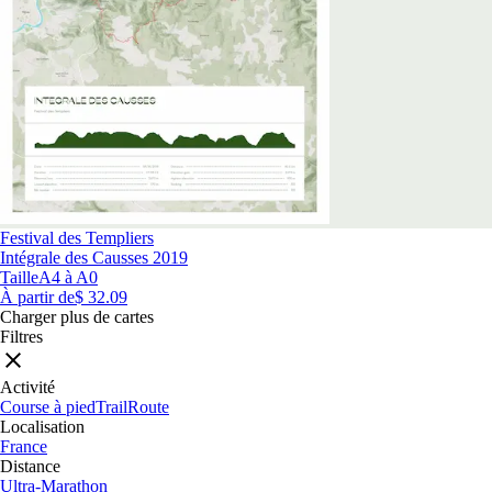
Festival des Templiers
Intégrale des Causses 2019
Taille
A4 à A0
À partir de
$ 32.09
Charger plus de cartes
Filtres
Activité
Course à pied
Trail
Route
Localisation
France
Distance
Ultra-Marathon