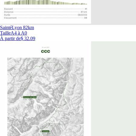
SaintéLyon 82km
Taille
A4 à A0
À partir de
$ 32.09