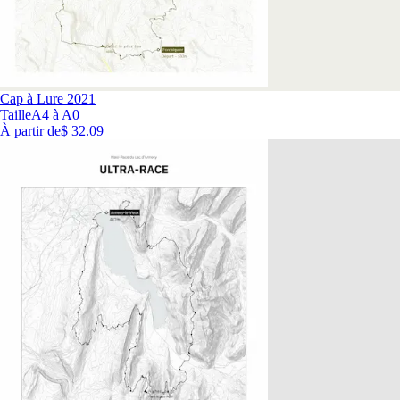
Cap à Lure 2021
Taille
A4 à A0
À partir de
$ 32.09