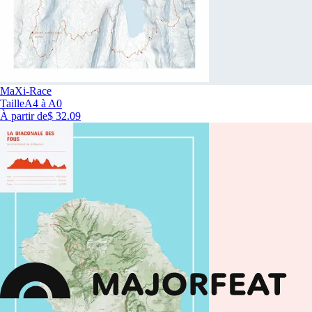
MaXi-Race
Taille
A4 à A0
À partir de
$ 32.09