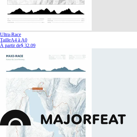
Ultra-Race
Taille
A4 à A0
À partir de
$ 32.09