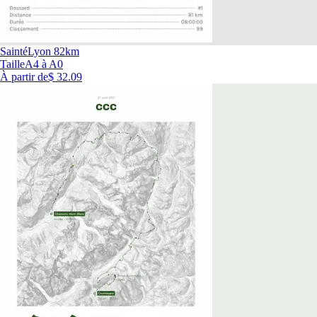
SaintéLyon 82km
Taille
A4 à A0
À partir de
$ 32.09