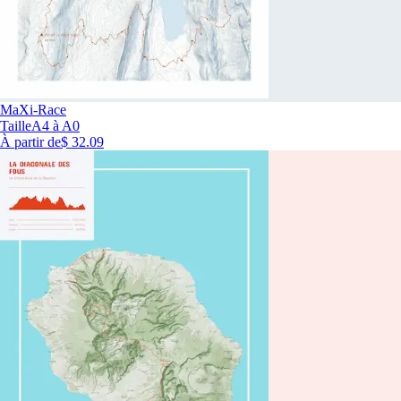
MaXi-Race
Taille
A4 à A0
À partir de
$ 32.09