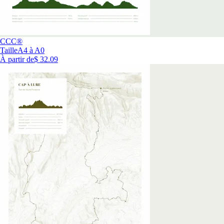
CCC®
Taille
A4 à A0
À partir de
$ 32.09