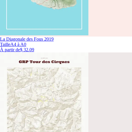
La Diagonale des Fous 2019
Taille
A4 à A0
À partir de
$ 32.09