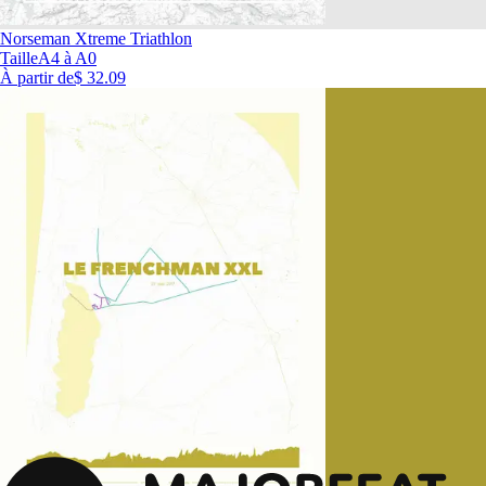
Norseman Xtreme Triathlon
Taille
A4 à A0
À partir de
$ 32.09