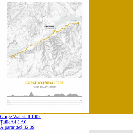
Gorge Waterfall 100k
Taille
A4 à A0
À partir de
$ 32.09