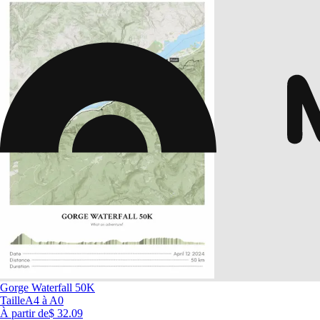
Gorge Waterfall 50K
Taille
A4 à A0
À partir de
$ 32.09