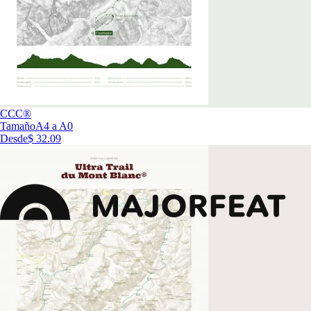
CCC®
Tamaño
A4 a A0
Desde
$ 32.09