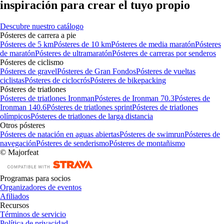
inspiración para crear el tuyo propio
Descubre nuestro catálogo
Pósteres de carrera a pie
Pósteres de 5 km
Pósteres de 10 km
Pósteres de media maratón
Pósteres
de maratón
Pósteres de ultramaratón
Pósteres de carreras por senderos
Pósteres de ciclismo
Pósteres de gravel
Pósteres de Gran Fondos
Pósteres de vueltas
ciclistas
Pósteres de ciclocrós
Pósteres de bikepacking
Pósteres de triatlones
Pósteres de triatlones Ironman
Pósteres de Ironman 70.3
Pósteres de
Ironman 140.6
Pósteres de triatlones sprint
Pósteres de triatlones
olímpicos
Pósteres de triatlones de larga distancia
Otros pósteres
Pósteres de natación en aguas abiertas
Pósteres de swimrun
Pósteres de
navegación
Pósteres de senderismo
Pósteres de montañismo
© Majorfeat
Programas para socios
Organizadores de eventos
Afiliados
Recursos
Términos de servicio
Política de privacidad