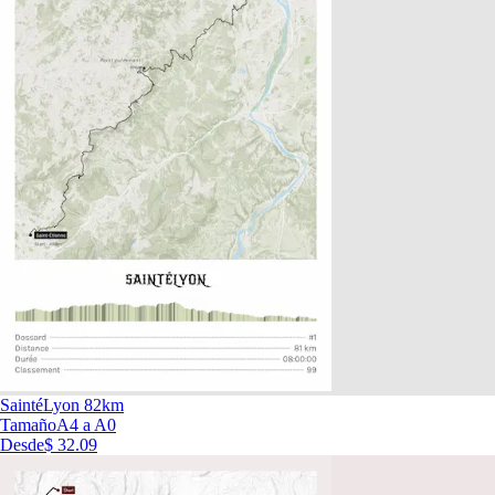
SaintéLyon 82km
Tamaño
A4 a A0
Desde
$ 32.09