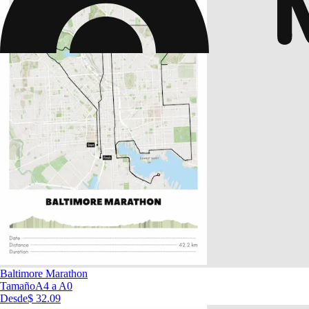
Baltimore Marathon
Tamaño
A4 a A0
Desde
$ 32.09