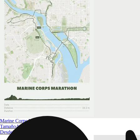
Marine Corps Marathon
Tamaño
A4 a A0
Desde
$ 32.09