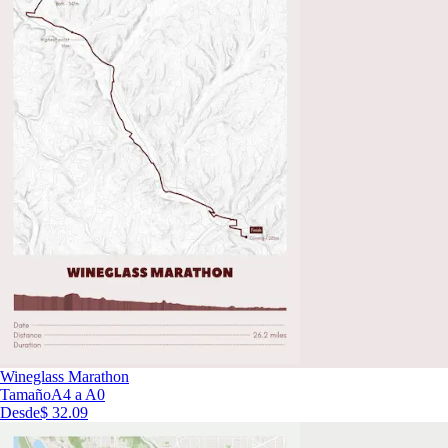
Wineglass Marathon
Tamaño
A4 a A0
Desde
$ 32.09