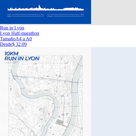
Run in Lyon
Lyon Half-marathon
Tamaño
A4 a A0
Desde
$ 32.09