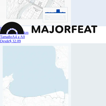
Run in Lyon
Run in Lyon 10km
Tamaño
A4 a A0
Desde
$ 32.09