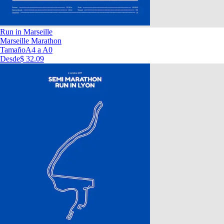
Run in Marseille
Marseille Marathon
Tamaño
A4 a A0
Desde
$ 32.09