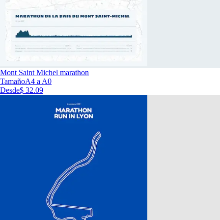
Mont Saint Michel marathon
Tamaño
A4 a A0
Desde
$ 32.09