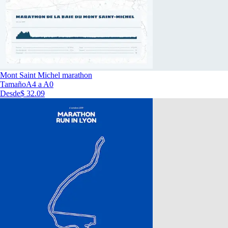
Mont Saint Michel marathon
Tamaño
A4 a A0
Desde
$ 32.09