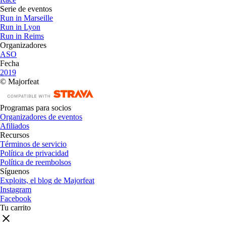
Serie de eventos
Run in Marseille
Run in Lyon
Run in Reims
Organizadores
ASO
Fecha
2019
© Majorfeat
Programas para socios
Organizadores de eventos
Afiliados
Recursos
Términos de servicio
Política de privacidad
Política de reembolsos
Síguenos
Exploits, el blog de Majorfeat
Instagram
Facebook
Tu carrito