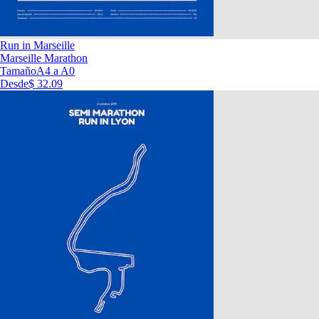
Run in Marseille
Marseille Marathon
Tamaño
A4 a A0
Desde
$ 32.09