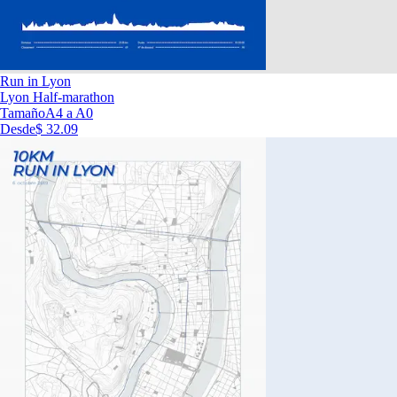
Run in Lyon
Lyon Half-marathon
Tamaño
A4 a A0
Desde
$ 32.09