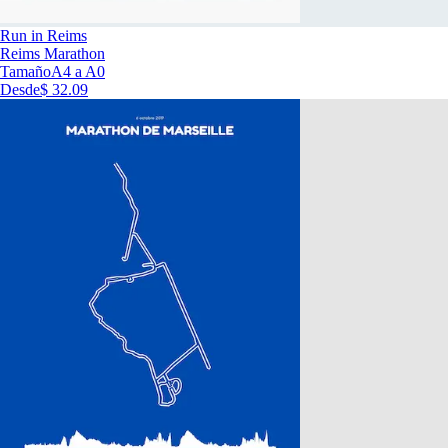
Run in Reims
Reims Marathon
Tamaño
A4 a A0
Desde
$ 32.09