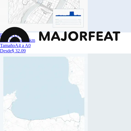
Run in Lyon
Run in Lyon 10km
Tamaño
A4 a A0
Desde
$ 32.09