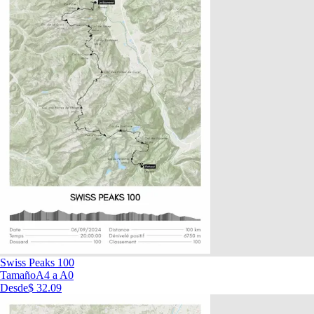
Swiss Peaks 100
Tamaño
A4 a A0
Desde
$ 32.09