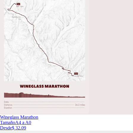
Wineglass Marathon
Tamaño
A4 a A0
Desde
$ 32.09