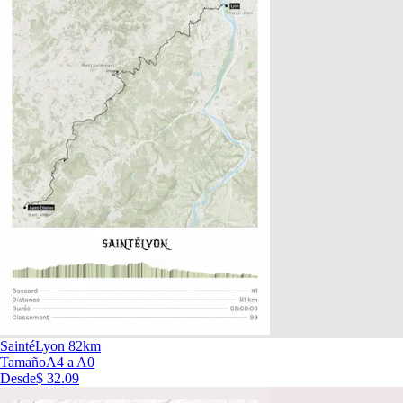
SaintéLyon 82km
Tamaño
A4 a A0
Desde
$ 32.09