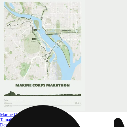
Marine Corps Marathon
Tamaño
A4 a A0
Desde
$ 32.09