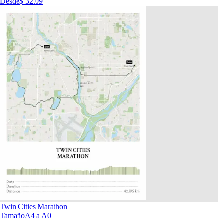
Desde
$ 32.09
Twin Cities Marathon
Tamaño
A4 a A0