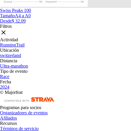
Swiss Peaks 100
Tamaño
A4 a A0
Desde
$ 32.09
Filtros
Actividad
Running
Trail
Ubicación
switzerland
Distancia
Ultra-marathon
Tipo de evento
Race
Fecha
2024
© Majorfeat
Programas para socios
Organizadores de eventos
Afiliados
Recursos
Términos de servicio