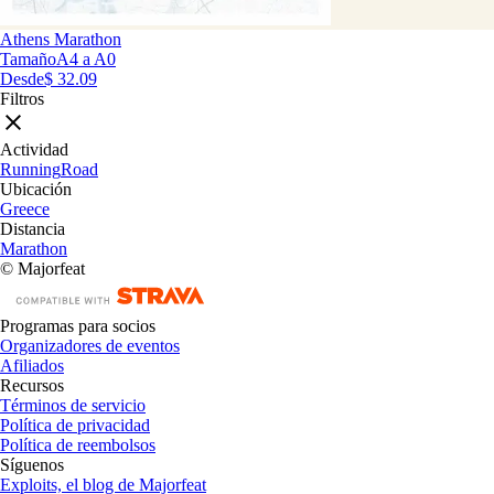
Athens Marathon
Tamaño
A4 a A0
Desde
$ 32.09
Filtros
Actividad
Running
Road
Ubicación
Greece
Distancia
Marathon
© Majorfeat
Programas para socios
Organizadores de eventos
Afiliados
Recursos
Términos de servicio
Política de privacidad
Política de reembolsos
Síguenos
Exploits, el blog de Majorfeat