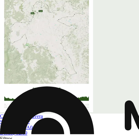
Clásicas de primavera
Strade Bianche
Tamaño
A4 a A0
Desde
$ 32.09
Filtros