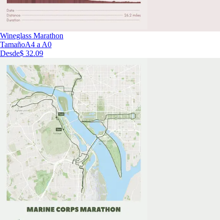
Wineglass Marathon
Tamaño
A4 a A0
Desde
$ 32.09