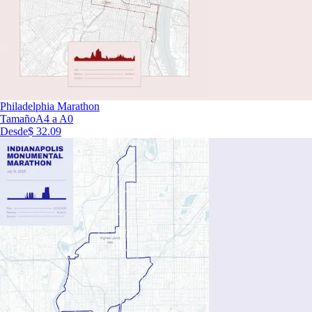
Philadelphia Marathon
Tamaño
A4 a A0
Desde
$ 32.09