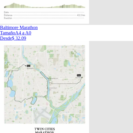
Baltimore Marathon
Tamaño
A4 a A0
Desde
$ 32.09