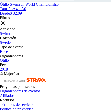
Ötillö Swimrun World Championship
Tamaño
A4 a A0
Desde
$ 32.09
Filtros
Actividad
Swimrun
Ubicación
Sweden
Tipo de evento
Race
Organizadores
Otillo
Fecha
2018
© Majorfeat
Programas para socios
Organizadores de eventos
Afiliados
Recursos
Términos de servicio
Política de privacidad