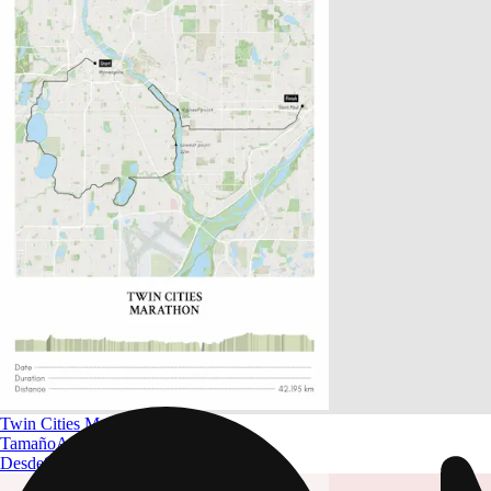
Twin Cities Marathon
Tamaño
A4 a A0
Desde
$ 32.09