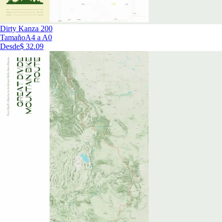
Dirty Kanza 200
Tamaño
A4 a A0
Desde
$ 32.09