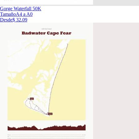
Gorge Waterfall 50K
Tamaño
A4 a A0
Desde
$ 32.09