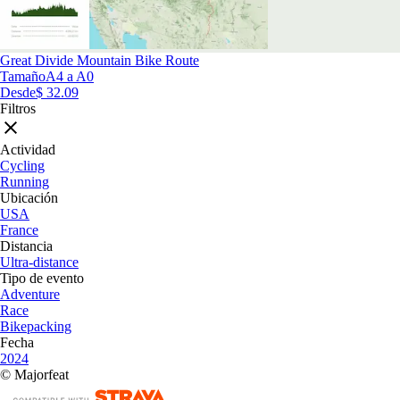
Great Divide Mountain Bike Route
Tamaño
A4 a A0
Desde
$ 32.09
Filtros
Actividad
Cycling
Running
Ubicación
USA
France
Distancia
Ultra-distance
Tipo de evento
Adventure
Race
Bikepacking
Fecha
2024
© Majorfeat