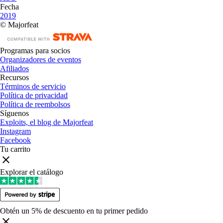
Fecha
2019
© Majorfeat
Programas para socios
Organizadores de eventos
Afiliados
Recursos
Términos de servicio
Política de privacidad
Política de reembolsos
Síguenos
Exploits, el blog de Majorfeat
Instagram
Facebook
Tu carrito
Explorar el catálogo
Obtén un 5% de descuento en tu primer pedido