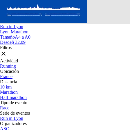
Run in Lyon
Lyon Marathon
Tamaño
A4 a A0
Desde
$ 32.09
Filtros
Actividad
Running
Ubicación
France
Distancia
10 km
Marathon
Half-marathon
Tipo de evento
Race
Serie de eventos
Run in Lyon
Organizadores
ASO