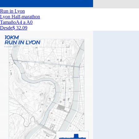
Run in Lyon
Lyon Half-marathon
Tamaño
A4 a A0
Desde
$ 32.09