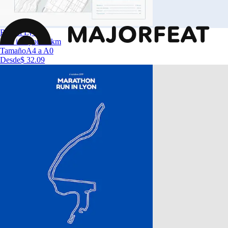
Run in Lyon
Run in Lyon 10km
Tamaño
A4 a A0
Desde
$ 32.09