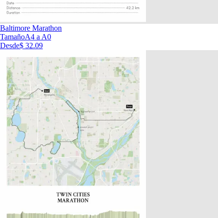
Baltimore Marathon
Tamaño
A4 a A0
Desde
$ 32.09