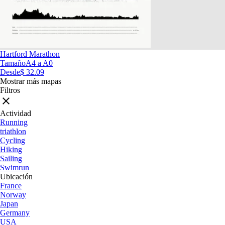
Hartford Marathon
Tamaño
A4 a A0
Desde
$ 32.09
Mostrar más mapas
Filtros
Actividad
Running
triathlon
Cycling
Hiking
Sailing
Swimrun
Ubicación
France
Norway
Japan
Germany
USA