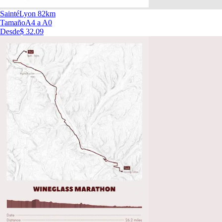
SaintéLyon 82km
Tamaño
A4 a A0
Desde
$ 32.09