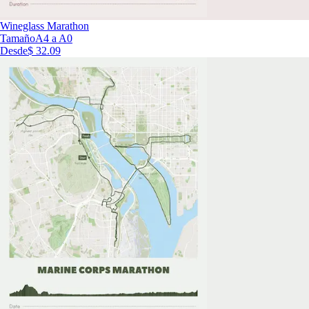
Wineglass Marathon
Tamaño
A4 a A0
Desde
$ 32.09