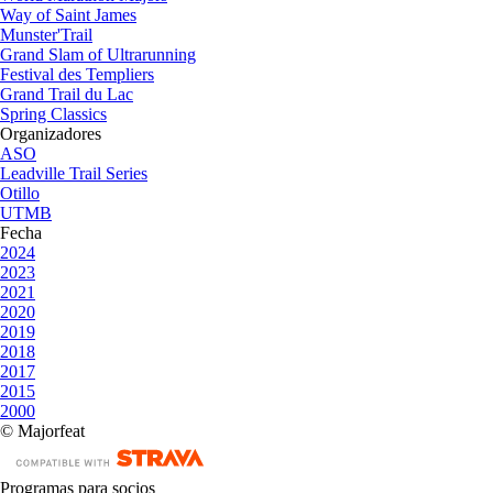
Way of Saint James
Munster'Trail
Grand Slam of Ultrarunning
Festival des Templiers
Grand Trail du Lac
Spring Classics
Organizadores
ASO
Leadville Trail Series
Otillo
UTMB
Fecha
2024
2023
2021
2020
2019
2018
2017
2015
2000
© Majorfeat
Programas para socios