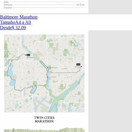
Baltimore Marathon
Tamaño
A4 a A0
Desde
$ 32.09