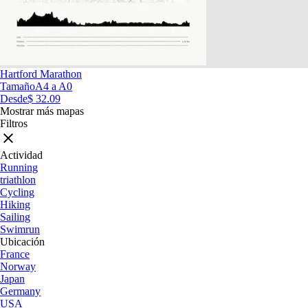
Hartford Marathon
Tamaño
A4 a A0
Desde
$ 32.09
Mostrar más mapas
Filtros
Actividad
Running
triathlon
Cycling
Hiking
Sailing
Swimrun
Ubicación
France
Norway
Japan
Germany
USA