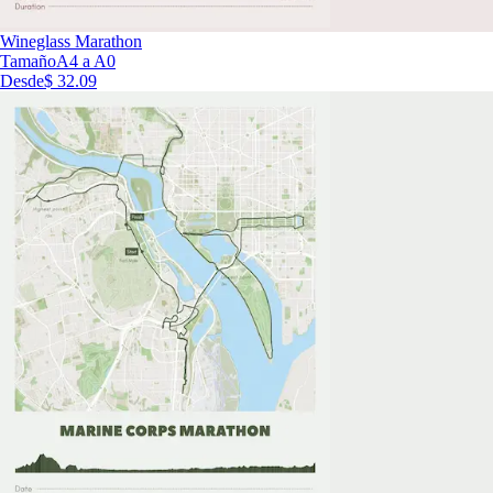
Wineglass Marathon
Tamaño
A4 a A0
Desde
$ 32.09