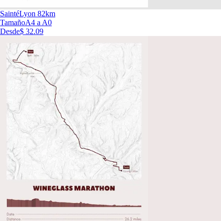
SaintéLyon 82km
Tamaño
A4 a A0
Desde
$ 32.09