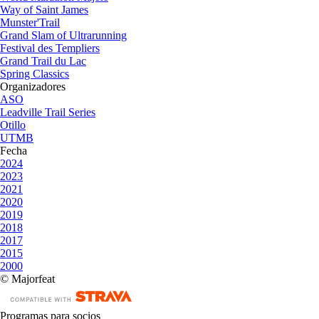
Way of Saint James
Munster'Trail
Grand Slam of Ultrarunning
Festival des Templiers
Grand Trail du Lac
Spring Classics
Organizadores
ASO
Leadville Trail Series
Otillo
UTMB
Fecha
2024
2023
2021
2020
2019
2018
2017
2015
2000
© Majorfeat
Programas para socios