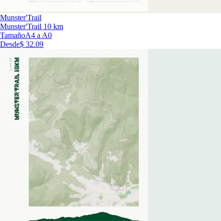
Munster'Trail
Munster'Trail 10 km
Tamaño
A4 a A0
Desde
$ 32.09