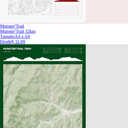
Munster'Trail
Munster'Trail 32km
Tamaño
A4 a A0
Desde
$ 32.09