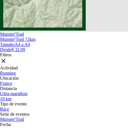
Munster'Trail
Munster'Trail 72km
Tamaño
A4 a A0
Desde
$ 32.09
Filtros
Actividad
Running
Ubicación
France
Distancia
Ultra-marathon
10 km
Tipo de evento
Race
Serie de eventos
Munster'Trail
Fecha