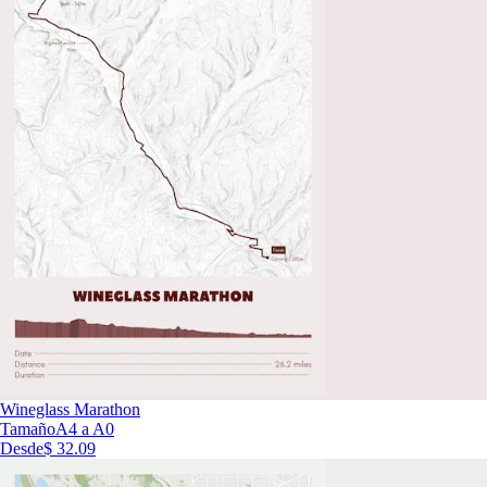
Wineglass Marathon
Tamaño
A4 a A0
Desde
$ 32.09