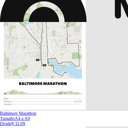
Baltimore Marathon
Tamaño
A4 a A0
Desde
$ 32.09