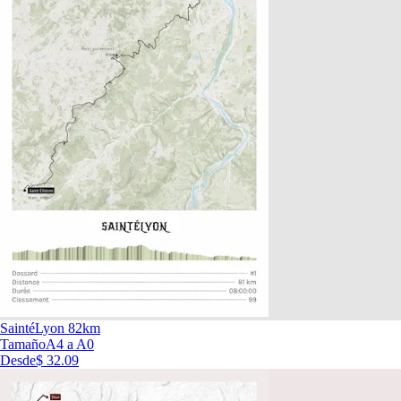
SaintéLyon 82km
Tamaño
A4 a A0
Desde
$ 32.09