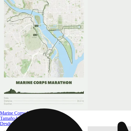
Marine Corps Marathon
Tamaño
A4 a A0
Desde
$ 32.09