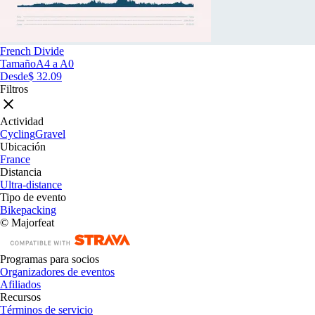
French Divide
Tamaño
A4 a A0
Desde
$ 32.09
Filtros
Actividad
Cycling
Gravel
Ubicación
France
Distancia
Ultra-distance
Tipo de evento
Bikepacking
© Majorfeat
Programas para socios
Organizadores de eventos
Afiliados
Recursos
Términos de servicio