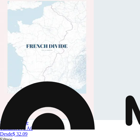
French Divide
Tamaño
A4 a A0
Desde
$ 32.09
Filtros