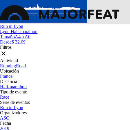
Run in Lyon
Lyon Half-marathon
Tamaño
A4 a A0
Desde
$ 32.09
Filtros
Actividad
Running
Road
Ubicación
France
Distancia
Half-marathon
Tipo de evento
Race
Serie de eventos
Run in Lyon
Organizadores
ASO
Fecha
2019