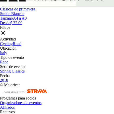
Clásicas de primavera
Strade Bianche
Tamaño
A4 a A0
Desde
$ 32.09
Filtros
Actividad
Cycling
Road
Ubicación
Italy
Tipo de evento
Race
Serie de eventos
Spring Classics
Fecha
2018
© Majorfeat
Programas para socios
Organizadores de eventos
Afiliados
Recursos