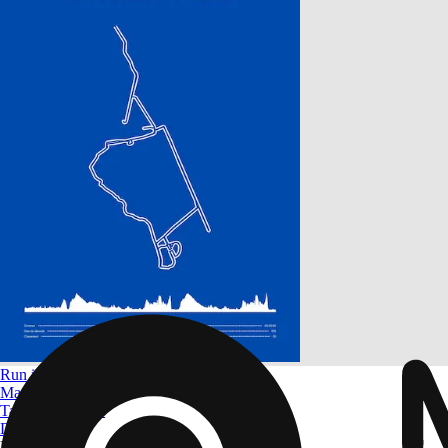
Run in Marseille
Marseille Marathon
Tamaño
A4 a A0
Desde
$ 32.09
Filtros