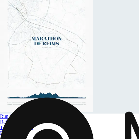
Run in Reims
Reims Marathon
Tamaño
A4 a A0
Desde
$ 32.09
Filtros