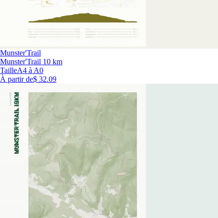
Munster'Trail
Munster'Trail 10 km
Taille
A4 à A0
À partir de
$ 32.09