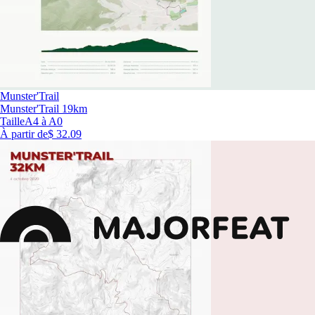
Munster'Trail
Munster'Trail 19km
Taille
A4 à A0
À partir de
$ 32.09