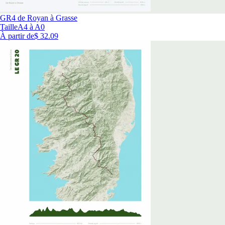
GR4 de Royan à Grasse
Taille
A4 à A0
À partir de
$ 32.09