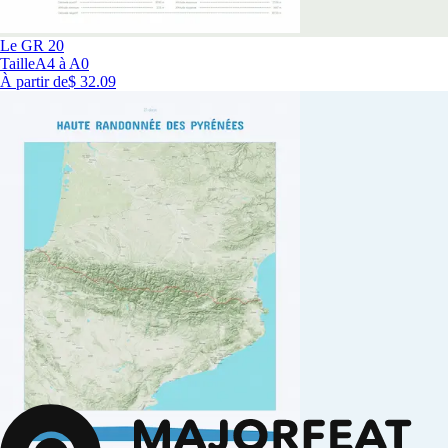
Le GR 20
Taille
A4 à A0
À partir de
$ 32.09