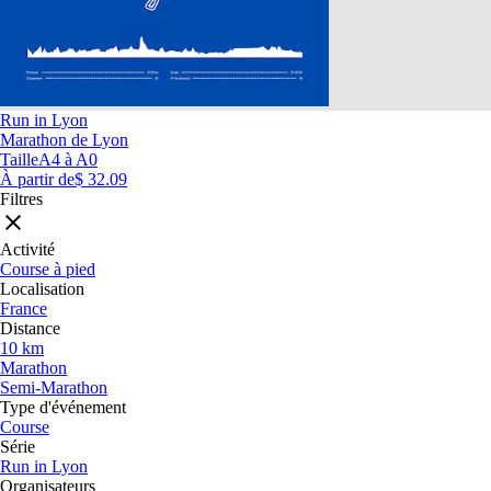
Run in Lyon
Marathon de Lyon
Taille
A4 à A0
À partir de
$ 32.09
Filtres
Activité
Course à pied
Localisation
France
Distance
10 km
Marathon
Semi-Marathon
Type d'événement
Course
Série
Run in Lyon
Organisateurs