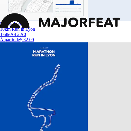
Run in Lyon
10km Run in Lyon
Taille
A4 à A0
À partir de
$ 32.09