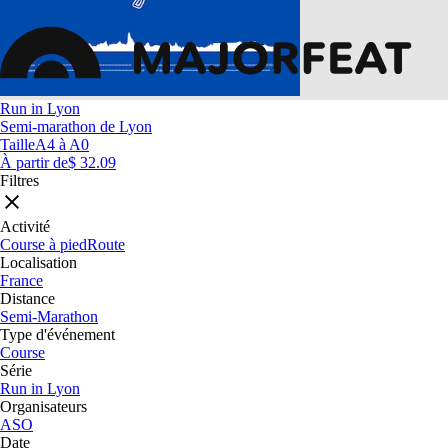
Run in Lyon
Semi-marathon de Lyon
Taille
A4 à A0
À partir de
$ 32.09
Filtres
Activité
Course à pied
Route
Localisation
France
Distance
Semi-Marathon
Type d'événement
Course
Série
Run in Lyon
Organisateurs
ASO
Date