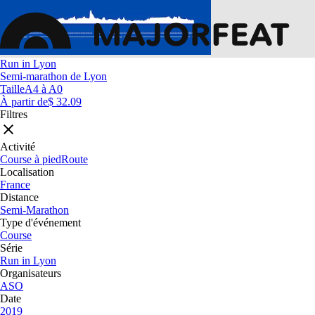
Run in Lyon
Semi-marathon de Lyon
Taille
A4 à A0
À partir de
$ 32.09
Filtres
Activité
Course à pied
Route
Localisation
France
Distance
Semi-Marathon
Type d'événement
Course
Série
Run in Lyon
Organisateurs
ASO
Date
2019