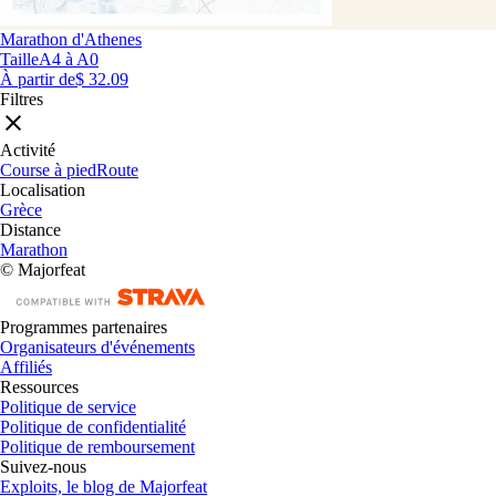
Marathon d'Athenes
Taille
A4 à A0
À partir de
$ 32.09
Filtres
Activité
Course à pied
Route
Localisation
Grèce
Distance
Marathon
© Majorfeat
Programmes partenaires
Organisateurs d'événements
Affiliés
Ressources
Politique de service
Politique de confidentialité
Politique de remboursement
Suivez-nous
Exploits, le blog de Majorfeat