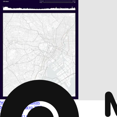
World Marathon Majors
Marathon de Tokyo 2019
Taille
A4 à A0
À partir de
$ 32.09