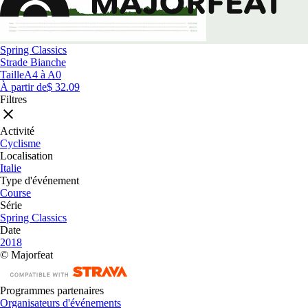
Spring Classics
Strade Bianche
Taille
A4 à A0
À partir de
$ 32.09
Filtres
Activité
Cyclisme
Localisation
Italie
Type d'événement
Course
Série
Spring Classics
Date
2018
© Majorfeat
Programmes partenaires
Organisateurs d'événements